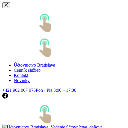
Skip
to
content
Účtovníctvo Bratislava
Cenník služieb
Kontakt
Novinky
+421 902 067 075
Pon - Pia 8:00 – 17:00