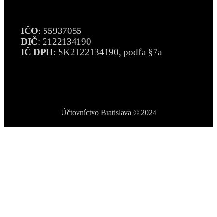
MARWARS, s.r.o.
IČO
: 55937055
DIČ
: 2122134190
IČ DPH
: SK2122134190, podľa §7a
Účtovníctvo Bratislava © 2024