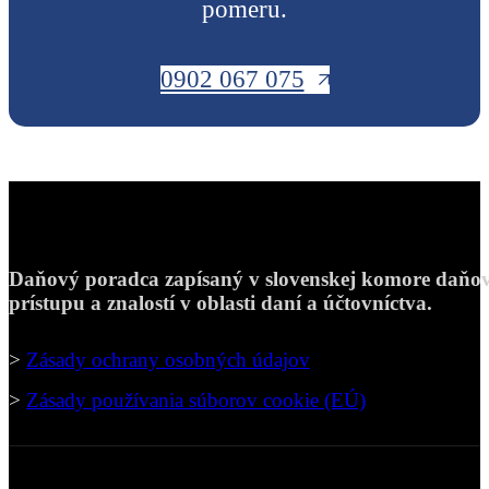
pomeru.
0902 067 075
Daňový poradca zapísaný v slovenskej komore daňov
prístupu a znalostí v oblasti daní a účtovníctva.
>
Zásady ochrany osobných údajov
>
Zásady používania súborov cookie (EÚ)